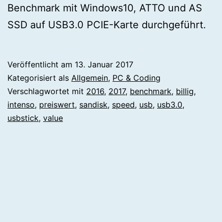
Benchmark mit Windows10, ATTO und AS
SSD auf USB3.0 PCIE-Karte durchgeführt.
Veröffentlicht am
13. Januar 2017
Kategorisiert als
Allgemein
,
PC & Coding
Verschlagwortet mit
2016
,
2017
,
benchmark
,
billig
,
intenso
,
preiswert
,
sandisk
,
speed
,
usb
,
usb3.0
,
usbstick
,
value