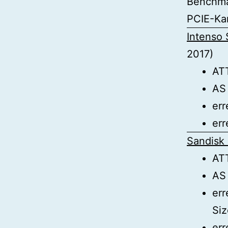
Benchma
PCIE-Kar
Intenso
2017)
AT
AS
err
err
Sandisk
AT
AS
err
Siz
err