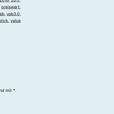
,
preiswert
,
sb
,
usb3.0
,
stick
,
value
ind mit
*