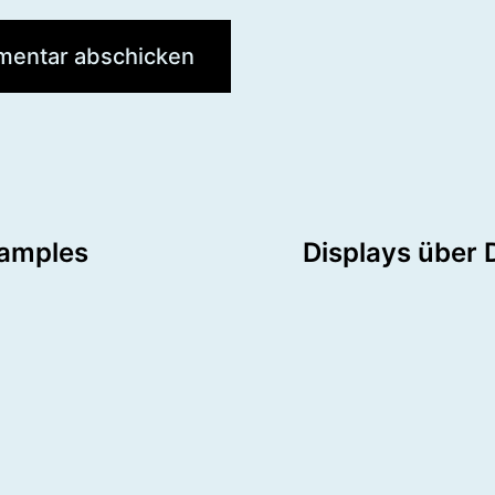
tion
samples
Displays über 