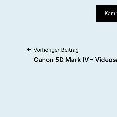
Beitragsnaviga
Vorheriger Beitrag
Canon 5D Mark IV – Video