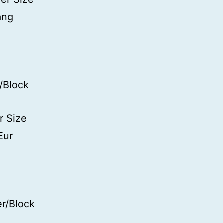
ang
/Block
r Size
Eur
r/Block