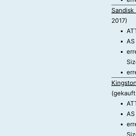
Sandisk 
2017)
AT
AS
err
Siz
err
Kingsto
(gekauft
AT
AS
err
Siz