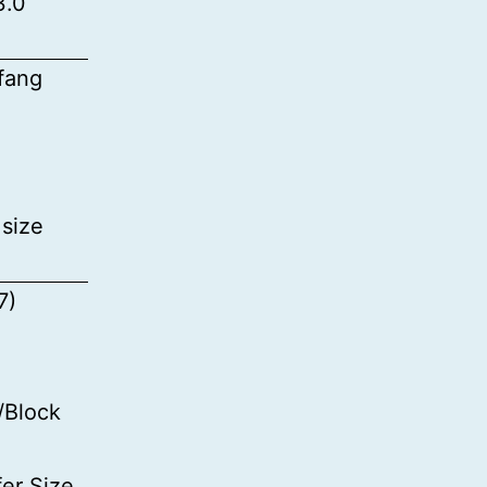
3.0
fang
 size
7)
/Block
er Size