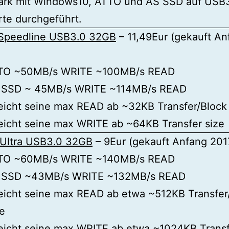
rk mit Windows10, ATTO und AS SSD auf USB
te durchgeführt.
 Speedline USB3.0 32GB
– 11,49Eur (gekauft An
TO ~50MB/s WRITE ~100MB/s READ
 SSD ~ 45MB/s WRITE ~114MB/s READ
eicht seine max READ ab ~32KB Transfer/Block
eicht seine max WRITE ab ~64KB Transfer size
 Ultra USB3.0 32GB
– 9Eur (gekauft Anfang 201
TO ~60MB/s WRITE ~140MB/s READ
 SSD ~43MB/s WRITE ~132MB/s READ
eicht seine max READ ab etwa ~512KB Transfer
e
eicht seine max WRITE ab etwa ~1024KB Transf