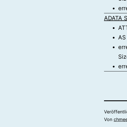
err
ADATA S
AT
AS
err
Siz
err
Veröffentl
Von
chme