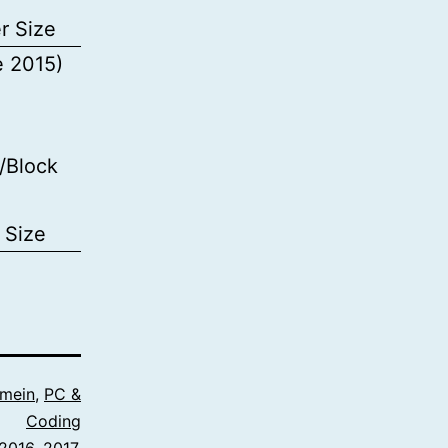
r Size
e 2015)
/Block
 Size
emein
,
PC &
Coding
2016
,
2017
,