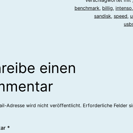
benchmark
,
billig
,
intenso
sandisk
,
speed
,
u
usb
reibe einen
mmentar
il-Adresse wird nicht veröffentlicht.
Erforderliche Felder s
tar
*