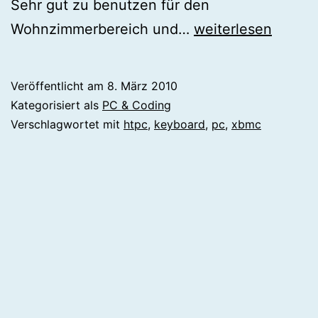
Sehr gut zu benutzen für den
Keysonic
Wohnzimmerbereich und…
weiterlesen
KSK
3200
Veröffentlicht am
8. März 2010
RF
Kategorisiert als
PC & Coding
Kurztest
Verschlagwortet mit
htpc
,
keyboard
,
pc
,
xbmc