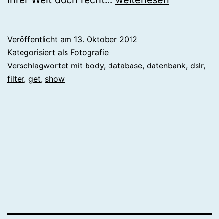
DSLR
Database
Veröffentlicht am
13. Oktober 2012
bei
Kategorisiert als
Fotografie
dslr-
Verschlagwortet mit
body
,
database
,
datenbank
,
dslr
,
filter
,
get
,
show
kleinanzeigen.de