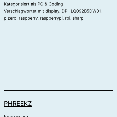
Raspberry
Kategorisiert als
PC & Coding
Pi
Verschlagwortet mit
display
,
DPI
,
LQ092B5DW01
,
pizero
,
raspberry
,
raspberrypi
,
rpi
,
sharp
–
Sharp
LQ092B5DW
PHREEKZ
Impressum