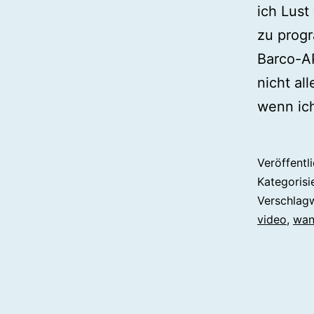
ich Lust
zu progr
Barco-AP
nicht al
wenn ic
Veröffentl
Kategorisi
Verschlag
video
,
wan