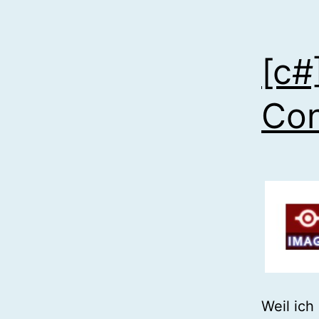
[c#
Con
Weil ich