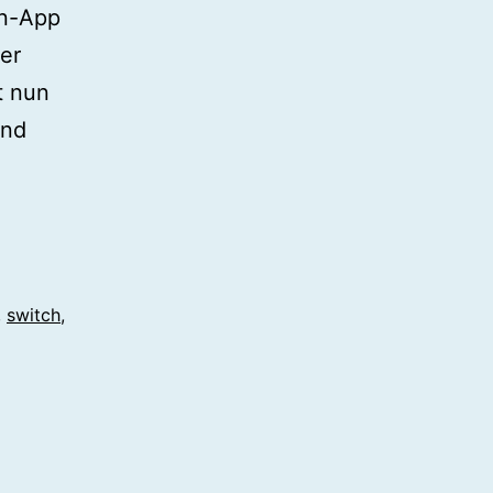
in-App
er
t nun
Und
,
switch
,