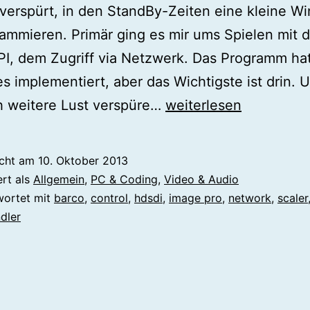
 verspürt, in den StandBy-Zeiten eine kleine W
ammieren. Primär ging es mir ums Spielen mit d
I, dem Zugriff via Netzwerk. Das Programm ha
les implementiert, aber das Wichtigste ist drin. 
[c#]
h weitere Lust verspüre…
weiterlesen
Barco
Image
icht am
10. Oktober 2013
Pro
ert als
Allgemein
,
PC & Coding
,
Video & Audio
HD
wortet mit
barco
,
control
,
hdsdi
,
image pro
,
network
,
scaler
dler
Control
via
Network