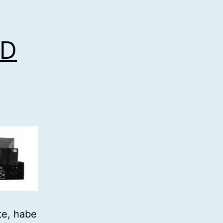
HD
te, habe