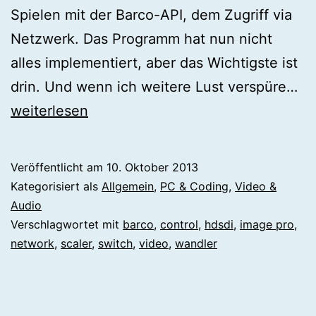
Spielen mit der Barco-API, dem Zugriff via
Netzwerk. Das Programm hat nun nicht
alles implementiert, aber das Wichtigste ist
[c
drin. Und wenn ich weitere Lust verspüre…
Ba
weiterlesen
Im
Pr
Veröffentlicht am
10. Oktober 2013
H
Kategorisiert als
Allgemein
,
PC & Coding
,
Video &
Co
Audio
Verschlagwortet mit
barco
,
control
,
hdsdi
,
image pro
,
via
network
,
scaler
,
switch
,
video
,
wandler
Ne