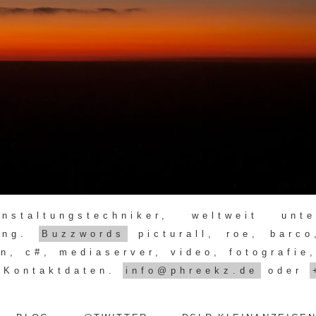
staltungstechniker, weltweit unt
rung.
Buzzwords
picturall, roe, barco
n, c#, mediaserver, video, fotografie
. Kontaktdaten.
info@phreekz.de
oder