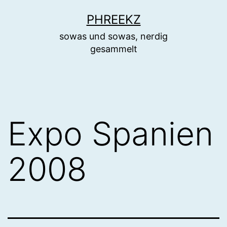
Zum
PHREEKZ
Inhalt
sowas und sowas, nerdig
springen
gesammelt
Expo Spanien
2008