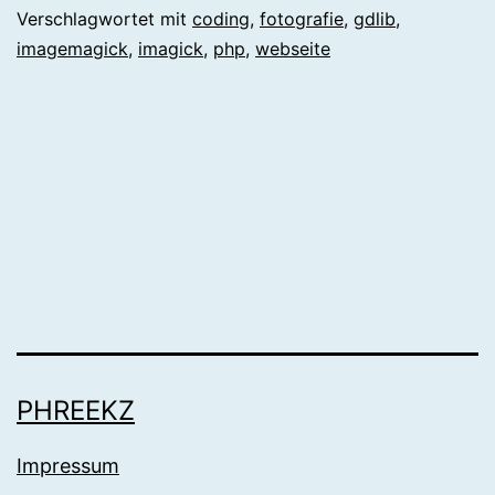
Verschlagwortet mit
coding
,
fotografie
,
gdlib
,
imagemagick
,
imagick
,
php
,
webseite
PHREEKZ
Impressum