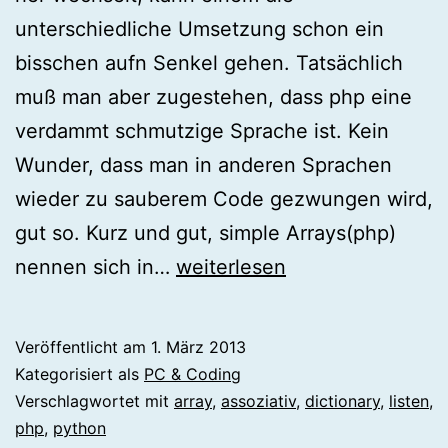
unterschiedliche Umsetzung schon ein
bisschen aufn Senkel gehen. Tatsächlich
muß man aber zugestehen, dass php eine
verdammt schmutzige Sprache ist. Kein
Wunder, dass man in anderen Sprachen
wieder zu sauberem Code gezwungen wird,
gut so. Kurz und gut, simple Arrays(php)
[python]
nennen sich in…
weiterlesen
dictionaries
und
Veröffentlicht am
1. März 2013
listen
Kategorisiert als
PC & Coding
Verschlagwortet mit
array
,
assoziativ
,
dictionary
,
listen
,
php
,
python