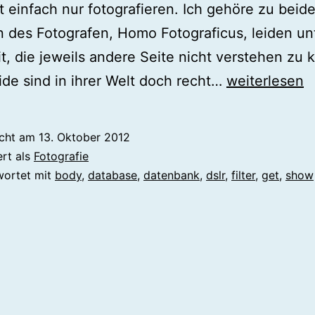
t einfach nur fotografieren. Ich gehöre zu beid
 des Fotografen, Homo Fotograficus, leiden un
t, die jeweils andere Seite nicht verstehen zu 
Die
de sind in ihrer Welt doch recht…
weiterlesen
DSLR
Database
icht am
13. Oktober 2012
bei
ert als
Fotografie
dslr-
wortet mit
body
,
database
,
datenbank
,
dslr
,
filter
,
get
,
show
kleinanzeige