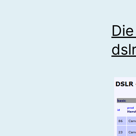
Die
dsl