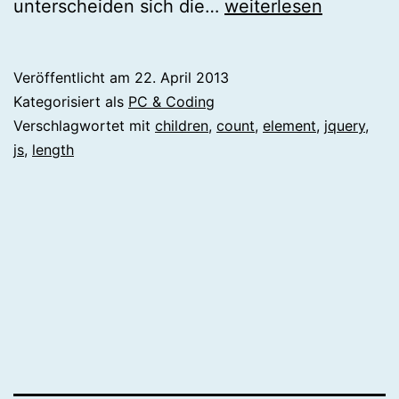
[jQuery]
unterscheiden sich die…
weiterlesen
Kind
Elemente
Veröffentlicht am
22. April 2013
zählen
Kategorisiert als
PC & Coding
Verschlagwortet mit
children
,
count
,
element
,
jquery
,
js
,
length