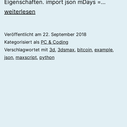
3dsmax
Eigenschaften. import json mDays =…
python
weiterlesen
json
exampl
Veröffentlicht am
22. September 2018
Kategorisiert als
PC & Coding
Verschlagwortet mit
3d
,
3dsmax
,
bitcoin
,
example
,
json
,
maxscript
,
python