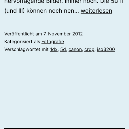
hervorragende Bilder. Immer noch. Die 5D II
5D
(und III) können noch nen…
weiterlesen
5DII
5DIII
Veröffentlicht am
7. November 2012
1DX
Kategorisiert als
Fotografie
bei
Verschlagwortet mit
1dx
,
5d
,
canon
,
crop
,
iso3200
ISO3200