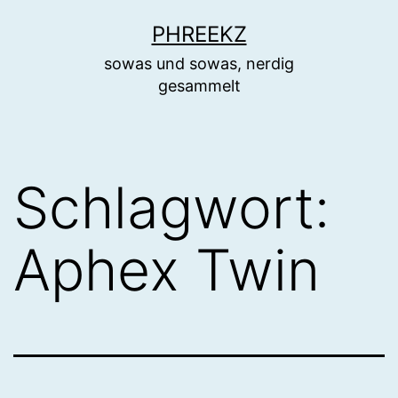
Zum
PHREEKZ
Inhalt
sowas und sowas, nerdig
springen
gesammelt
Schlagwort:
Aphex Twin