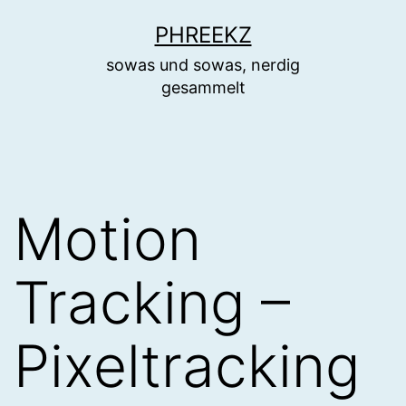
Zum
PHREEKZ
Inhalt
sowas und sowas, nerdig
springen
gesammelt
Motion
Tracking –
Pixeltracking