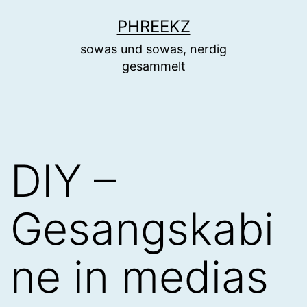
Zum
PHREEKZ
Inhalt
sowas und sowas, nerdig
springen
gesammelt
DIY –
Gesangskabi
ne in medias