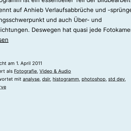
ogramm ist ein essentieller Teil der Bildbearbei
ennt auf Anhieb Verlaufsabbrüche und -sprüng
ungsschwerpunkt und auch Über- und
lichtungen. Deswegen hat quasi jede Fotokame
op
sen
amm
icht am
1. April 2011
ert als
Fotografie
,
Video & Audio
wortet mit
analyse
,
dslr
,
histogramm
,
photoshop
,
std dev
,
rve