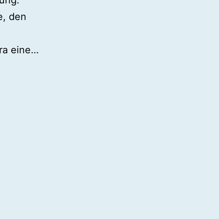
tung.
e, den
ra eine…