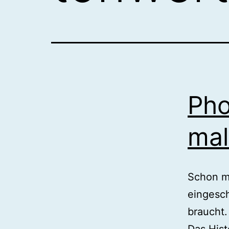
Pho
mal
Schon ma
eingesch
braucht.