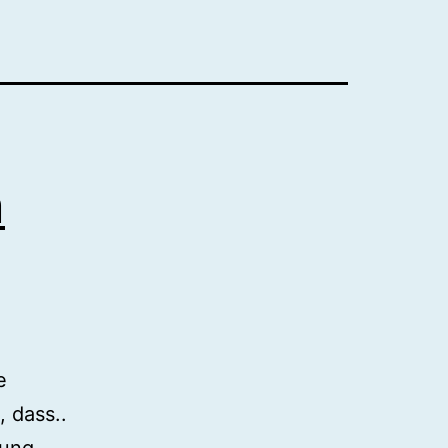
m
e
 dass..