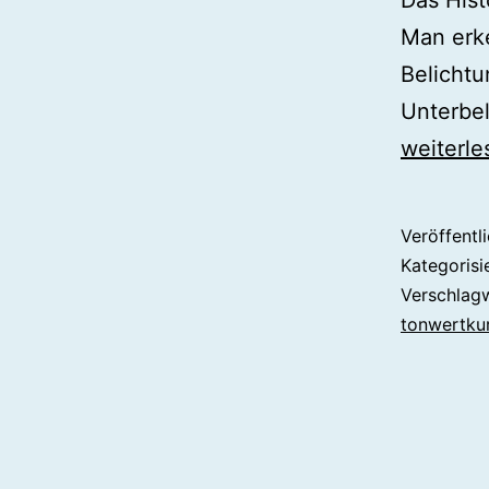
Das Hist
Man erk
Belicht
Unterbe
Photosh
weiterle
Histogr
mal
Veröffentl
anders
Kategorisi
Verschlag
tonwertku