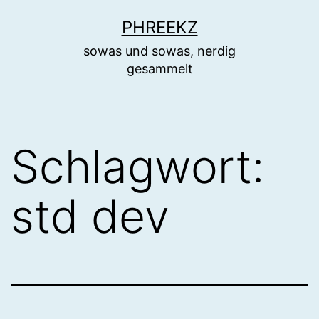
Zum
PHREEKZ
Inhalt
sowas und sowas, nerdig
springen
gesammelt
Schlagwort:
std dev