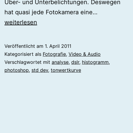
Über- und Unterbelichtungen. Deswegen
Photoshop
hat quasi jede Fotokamera eine…
Histogramm
weiterlesen
mal
anders
Veröffentlicht am
1. April 2011
Kategorisiert als
Fotografie
,
Video & Audio
Verschlagwortet mit
analyse
,
dslr
,
histogramm
,
photoshop
,
std dev
,
tonwertkurve