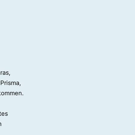
ras,
 Prisma,
ekommen.
tes
m