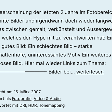
erscheinung der letzten 2 Jahre im Fotobereic
ante Bilder und irgendwann doch wieder langwei
as zwischen gemalt, verkünstelt und Aussergew
, welches den Hype mit zu verantworten hat: Ei
 gutes Bild: Ein schlechtes Bild – starke
hattenhöfe, uninteressantes Motiv Ein weiteres
loses Bild. Hier mal wieder Links zum Thema:
HDR
————————- Bilder bei…
weiterlesen
-
>
icht am
15. März 2007
DRI
ert als
Fotografie
,
Video & Audio
=
wortet mit
DRI
,
HDR
,
Tonemapping