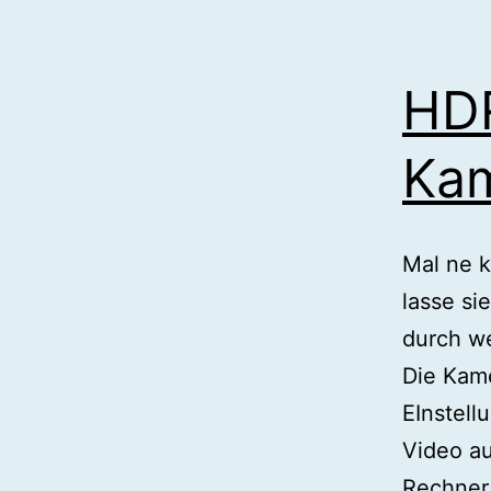
HDR
Ka
Mal ne 
lasse si
durch w
Die Kame
EInstell
Video au
Rechner