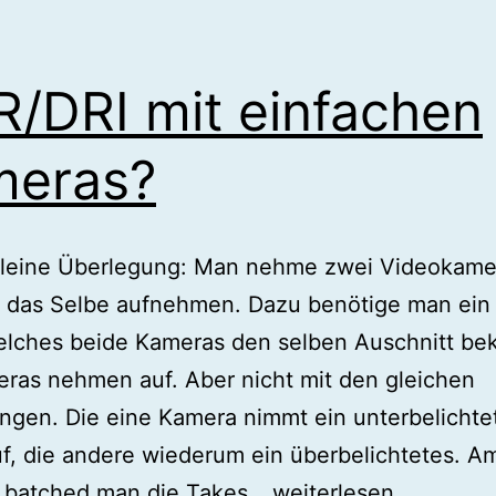
/DRI mit einfachen
meras?
kleine Überlegung: Man nehme zwei Videokame
e das Selbe aufnehmen. Dazu benötige man ein
elches beide Kameras den selben Auschnitt b
ras nehmen auf. Aber nicht mit den gleichen
ungen. Die eine Kamera nimmt ein unterbelichte
f, die andere wiederum ein überbelichtetes. A
HDR/DRI
 batched man die Takes…
weiterlesen