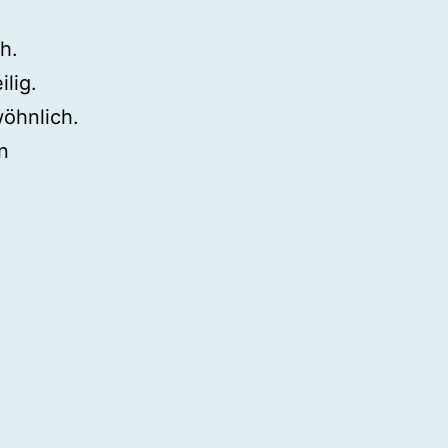
h.
lig.
öhnlich.
n