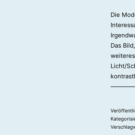
Die Mode
Interess
Irgendw
Das Bild
weiteres
Licht/Sc
kontrast
—————
Veröffentl
Kategorisi
Verschlag