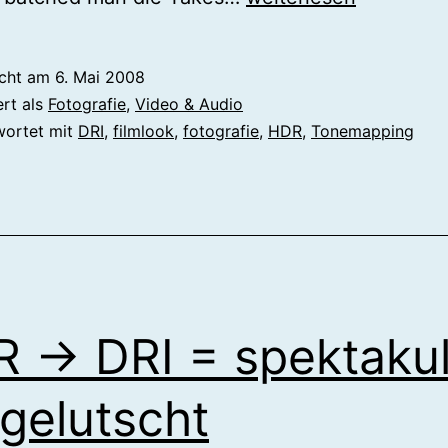
mit
einfachen
icht am
6. Mai 2008
Kameras?
ert als
Fotografie
,
Video & Audio
wortet mit
DRI
,
filmlook
,
fotografie
,
HDR
,
Tonemapping
 -> DRI = spektakul
gelutscht