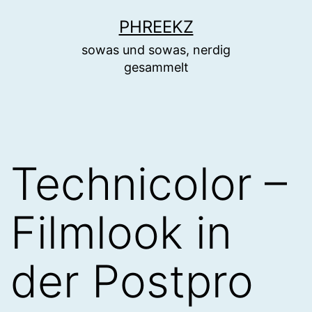
Zum
PHREEKZ
Inhalt
sowas und sowas, nerdig
springen
gesammelt
Technicolor –
Filmlook in
der Postpro